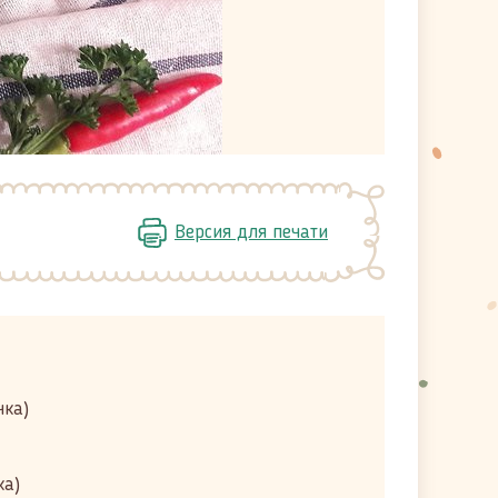
Версия для печати
чка)
ка)