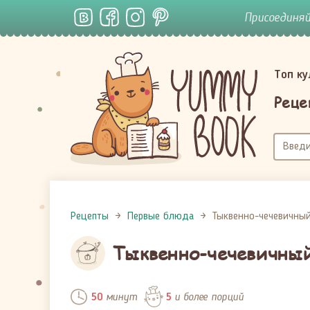
Присоединя
Топ к
Реце
Рецепты
Первые блюда
Тыквенно-чечевичный
Тыквенно-чечевичный
минут
и более порций
50
5