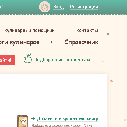
!
Вход
Регистрация
Кулинарный помощник
Контакты
оги кулинаров
Справочник
Подбор по ингредиентам
айти!
Добавить в кулинарую книгу
Добавили в кулинарные книги
раз
6