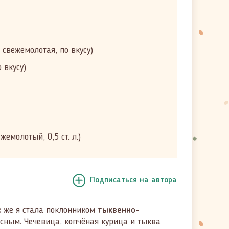
 свежемолотая, по вкусу)
 вкусу)
емолотый, 0,5 ст. л.)
Подписаться
на автора
ак же я стала поклонником
тыквенно-
усным. Чечевица, копчёная курица и тыква