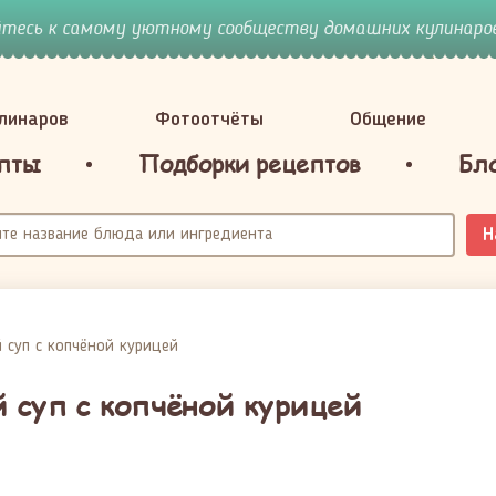
йтесь к самому уютному сообществу домашних кулинаров
улинаров
Фотоотчёты
Общение
пты
Подборки рецептов
Бл
Н
 суп с копчёной курицей
 суп с копчёной курицей