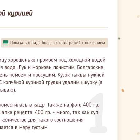
ой курицей
Показать в виде больших фотографий с описанием
ицу хорошенько промоем под холодной водой
ся вода. Лук и морковь почистим. Болгарские
ень помоем и просушим. Кусок тыквы нужной
1
С копчёной куриной грудки удалим шкурку (я
сываю).
поместилась в кадр. Так же на фото 400 гр.
шапке рецепта: 400 гр. - много, так как суп
 количество для такого соотношения
чается в меру густым.