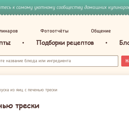
йтесь к самому уютному сообществу домашних кулинаров
улинаров
Фотоотчёты
Общение
пты
Подборки рецептов
Бл
Н
куска из яиц с печенью трески
енью трески