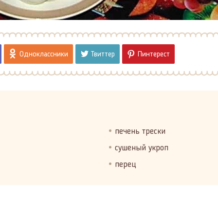
Одноклассники
Твиттер
Пинтерест
печень трески
сушеный укроп
перец