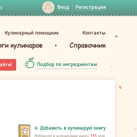
!
Вход
Регистрация
Кулинарный помощник
Контакты
оги кулинаров
Справочник
Подбор по ингредиентам
айти!
Добавить в кулинарую книгу
Добавили в кулинарные книги
раза
133