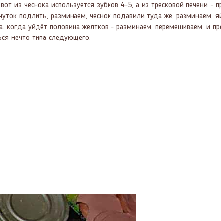
вот из чеснока используется зубков 4-5, а из тресковой печени - п
же чуток подлить, разминаем, чеснок подавили туда же, разминаем,
а. когда уйдёт половина желтков - разминаем, перемешиваем, и про
ся нечто типа следующего: