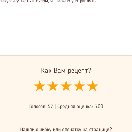
закусочку тёртым сыром, и - можно употреблять.
Как Вам рецепт?
★★★★★
★★★★★
★★★★★
Голосов:
57
|
Средняя оценка:
5.00
Нашли ошибку или опечатку на странице?