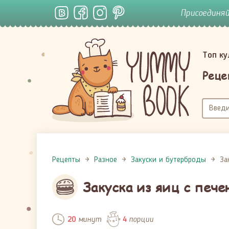
Присоединя
Топ к
Реце
Рецепты
Разное
Закуски и бутерброды
За
Закуска из яиц с печ
минут
порции
20
4