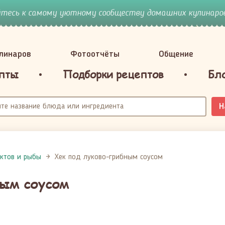
йтесь к самому уютному сообществу домашних кулинаров
улинаров
Фотоотчёты
Общение
пты
Подборки рецептов
Бл
Н
ктов и рыбы
Хек под луково-грибным соусом
ным соусом