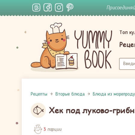
Присоединя
Топ к
Реце
Рецепты
Вторые блюда
Блюда из морепроду
Хек под луково-гриб
порции
3