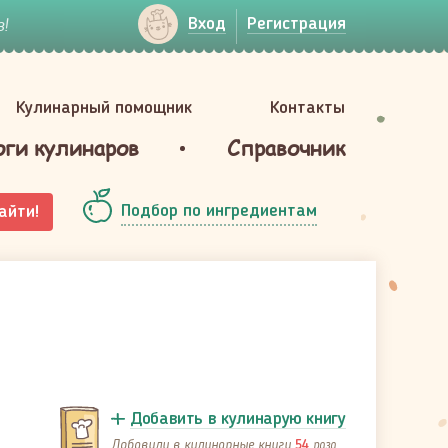
!
Вход
Регистрация
Кулинарный помощник
Контакты
оги кулинаров
Справочник
Подбор по ингредиентам
айти!
Добавить в кулинарую книгу
Добавили в кулинарные книги
раза
54