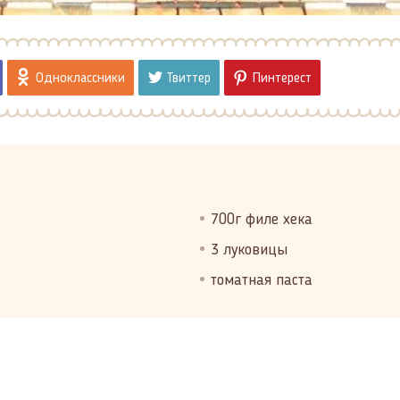
Одноклассники
Твиттер
Пинтерест
700г филе хека
3 луковицы
томатная паста