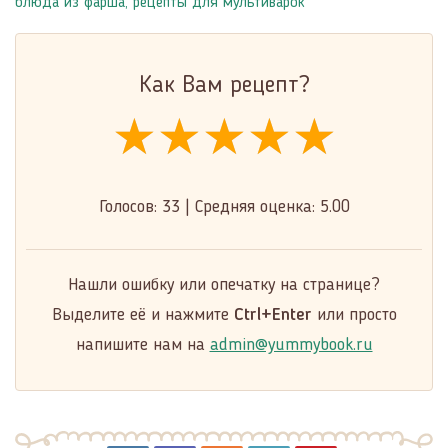
блюда из фарша
,
рецепты для мультиварок
Как Вам рецепт?
★★★★★
★★★★★
★★★★★
Голосов:
33
|
Средняя оценка:
5.00
Нашли ошибку или опечатку на странице?
Выделите её и нажмите
Ctrl+Enter
или просто
напишите нам на
admin@yummybook.ru