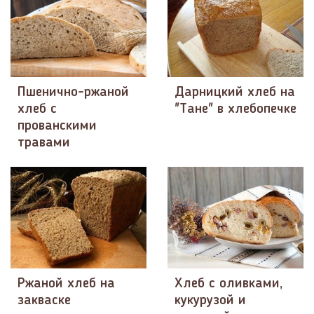
Пшенично-ржаной
Дарницкий хлеб на
хлеб с
"Тане" в хлебопечке
прованскими
травами
Ржаной хлеб на
Хлеб с оливками,
закваске
кукурузой и