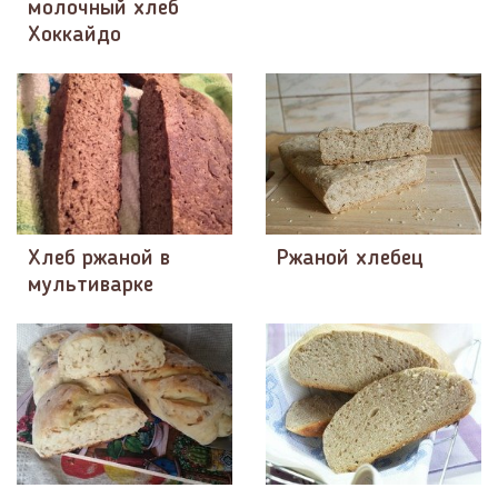
молочный хлеб
Хоккайдо
Хлеб ржаной в
Ржаной хлебец
мультиварке