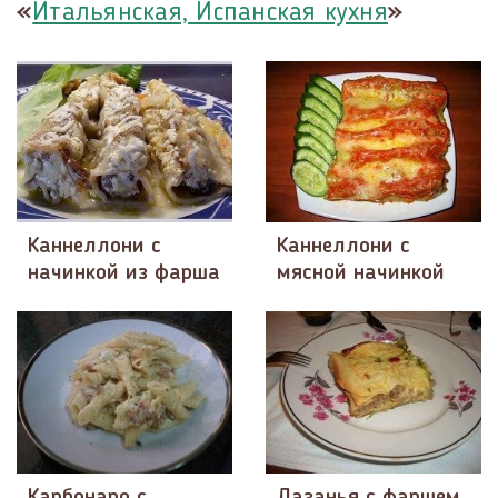
«
»
Итальянская, Испанская кухня
Каннеллони с
Каннеллони с
начинкой из фарша
мясной начинкой
Карбонаро с
Лазанья с фаршем