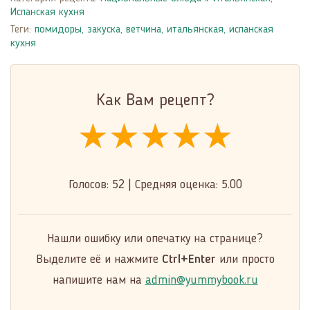
Испанская кухня
Теги:
помидоры
,
закуска
,
ветчина
,
итальянская, испанская
кухня
Как Вам рецепт?
★★★★★
★★★★★
★★★★★
Голосов:
52
|
Средняя оценка:
5.00
Нашли ошибку или опечатку на странице?
Выделите её и нажмите
Ctrl+Enter
или просто
напишите нам на
admin@yummybook.ru