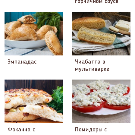
горчичном соусе
Эмпанадас
Чиабатта в
мультиварке
Фокачча с
Помидоры с