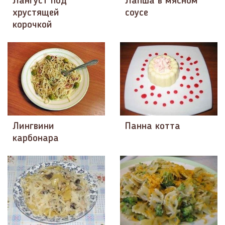
Лангуст под
Лапша в мясном
хрустящей
соусе
корочкой
Лингвини
Панна котта
карбонара