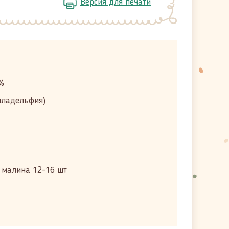
Версия для печати
%
иладельфия)
 малина 12-16 шт