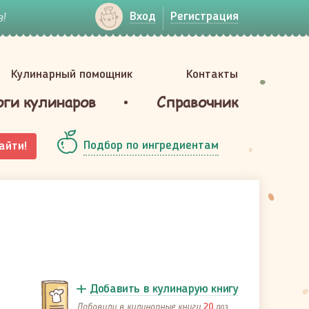
!
Вход
Регистрация
Кулинарный помощник
Контакты
оги кулинаров
Справочник
Подбор по ингредиентам
айти!
Добавить в кулинарую книгу
Добавили в кулинарные книги
раз
20