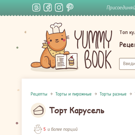
Присоединя
Топ к
Реце
Рецепты
Торты и пирожные
Торты разные
Торт Карусель
и более порций
5