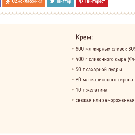
Одноклассники
Твиттер
Пинтерест
Крем:
600 мл жирных сливок 30
400 г сливочного сыра (Ф
50 г сахарной пудры
80 мл малинового сиропа
10 г желатина
свежая или замороженная