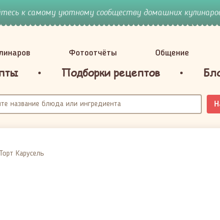
йтесь к самому уютному сообществу домашних кулинаров
улинаров
Фотоотчёты
Общение
пты
Подборки рецептов
Бл
Н
Торт Карусель