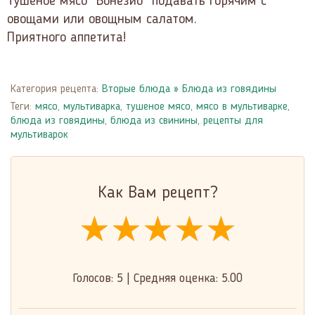
Тушеное мясо "Бонезио" подавать горячим с
овощами или овощным салатом.
Приятного аппетита!
Категория рецепта:
Вторые блюда
»
Блюда из говядины
Теги:
мясо
,
мультиварка
,
тушеное мясо
,
мясо в мультиварке
,
блюда из говядины
,
блюда из свинины
,
рецепты для
мультиварок
Как Вам рецепт?
★★★★★
★★★★★
★★★★★
Голосов:
5
|
Средняя оценка:
5.00