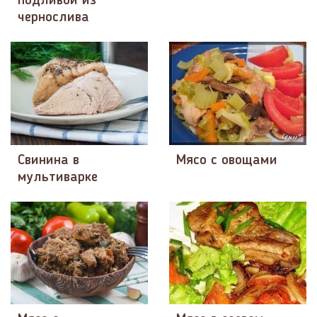
подливой из
чернослива
Свинина в
Мясо с овощами
мультиварке