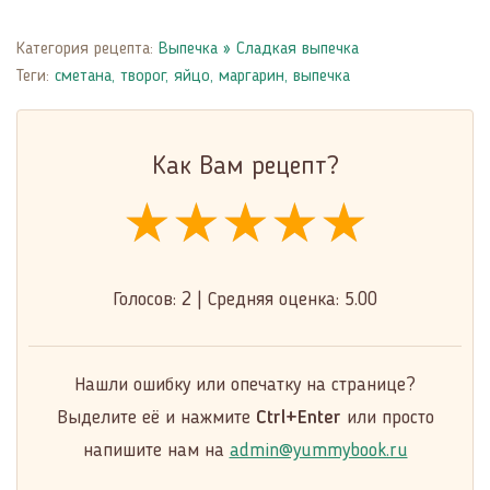
Категория рецепта:
Выпечка
»
Сладкая выпечка
Теги:
сметана
,
творог
,
яйцо
,
маргарин
,
выпечка
Как Вам рецепт?
★★★★★
★★★★★
★★★★★
Голосов:
2
|
Средняя оценка:
5.00
Нашли ошибку или опечатку на странице?
Выделите её и нажмите
Ctrl+Enter
или просто
напишите нам на
admin@yummybook.ru