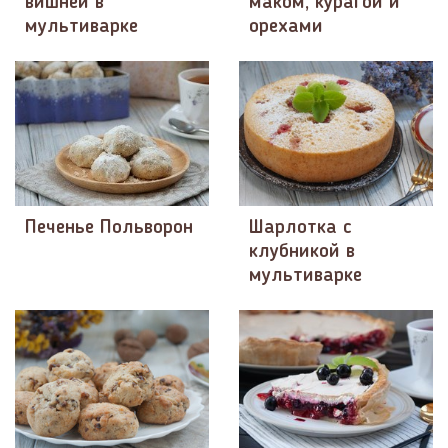
вишней в
маком, курагой и
мультиварке
орехами
Печенье Польворон
Шарлотка с
клубникой в
мультиварке