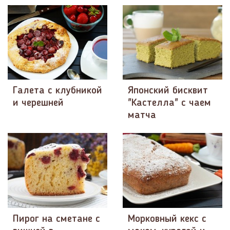
Галета с клубникой
Японский бисквит
и черешней
"Кастелла" с чаем
матча
Пирог на сметане с
Морковный кекс с