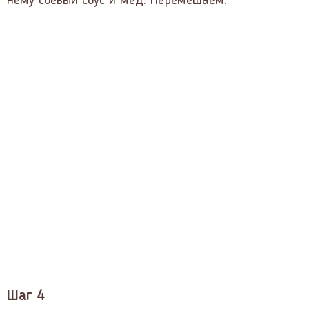
нему соевый соус и мёд. Перемешаем.
Шаг 4