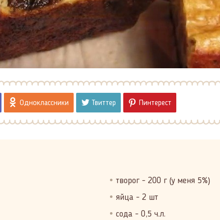
Одноклассники
Твиттер
Пинтерест
творог - 200 г (у меня 5%)
яйца - 2 шт
сода - 0,5 ч.л.