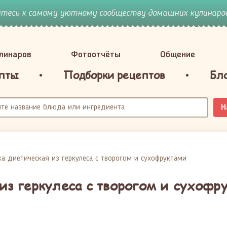
йтесь к самому уютному сообществу домашних кулинаров
улинаров
Фотоотчёты
Общение
пты
Подборки рецептов
Бл
Н
а диетическая из геркулеса с творогом и сухофруктами
из геркулеса с творогом и сухофр