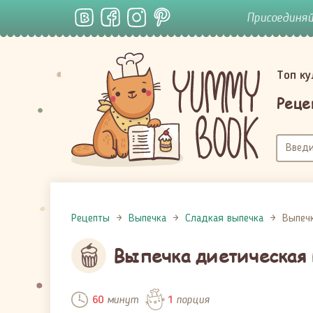
Присоединя
Топ к
Реце
Рецепты
Выпечка
Сладкая выпечка
Выпечк
Выпечка диетическая 
минут
порция
60
1