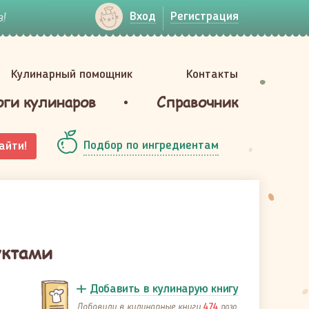
!
Вход
Регистрация
Кулинарный помощник
Контакты
оги кулинаров
Справочник
Подбор по ингредиентам
айти!
уктами
Добавить в кулинарую книгу
Добавили в кулинарные книги
раза
474