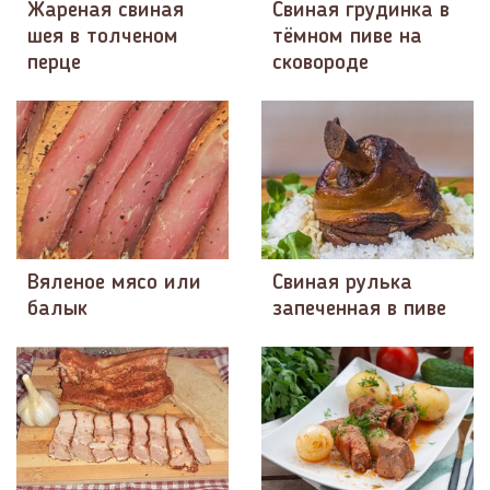
Жареная свиная
Свиная грудинка в
шея в толченом
тёмном пиве на
перце
сковороде
Вяленое мясо или
Свиная рулька
балык
запеченная в пиве