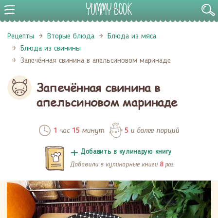
Рецепты
Вторые блюда
Блюда из мяса
Блюда из свинины
Запечённая свинина в апельсиновом маринаде
Запечённая свинина в
апельсиновом маринаде
час
минут
и более порций
1
15
5
Добавить в кулинарую книгу
Добавили в кулинарные книги
раз
8