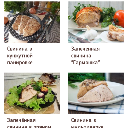
Свинина в
Запеченная
кунжутной
свинина
панировке
"Гармошка"
Запечённая
Свинина в
свинина в пряном
мультиварке