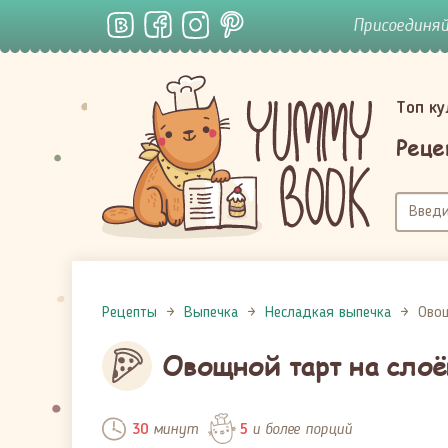
Присоединя
Топ к
Реце
Рецепты
Выпечка
Несладкая выпечка
Овощ
Овощной тарт на слоё
минут
и более порций
30
5