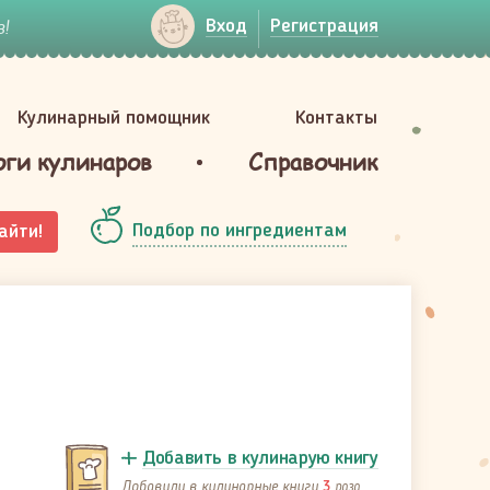
!
Вход
Регистрация
Кулинарный помощник
Контакты
оги кулинаров
Справочник
Подбор по ингредиентам
айти!
Добавить в кулинарую книгу
Добавили в кулинарные книги
раза
3