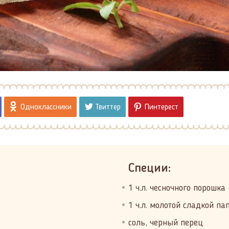
Одноклассники
Твиттер
Пинтерест
Специи:
1 ч.л. чесночного порошка
1 ч.л. молотой сладкой па
соль, черный перец