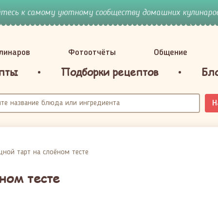
йтесь к самому уютному сообществу домашних кулинаров
улинаров
Фотоотчёты
Общение
пты
Подборки рецептов
Бл
Н
ной тарт на слоёном тесте
ном тесте