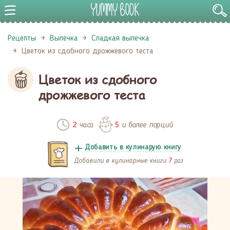
Рецепты
Выпечка
Сладкая выпечка
Цветок из сдобного дрожжевого теста
Цветок из сдобного
дрожжевого теста
часа
и более порций
2
5
Добавить в кулинарую книгу
Добавили в кулинарные книги
раз
7