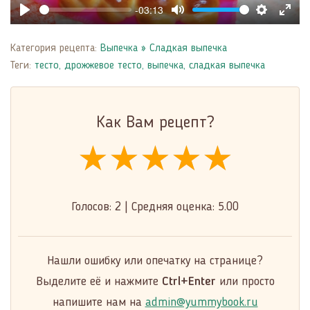
-03:13
Play
Mute
Settings
Enter
fulls
Категория рецепта:
Выпечка
»
Сладкая выпечка
Теги:
тесто
,
дрожжевое тесто
,
выпечка
,
сладкая выпечка
Как Вам рецепт?
★★★★★
★★★★★
★★★★★
Голосов:
2
|
Средняя оценка:
5.00
Нашли ошибку или опечатку на странице?
Выделите её и нажмите
Ctrl+Enter
или просто
напишите нам на
admin@yummybook.ru