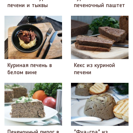
печени и тыквы
печеночный паштет
Куриная печень в
Кекс из куриной
белом вине
печени
Печеночный пирог в
"Фуа-гра" из