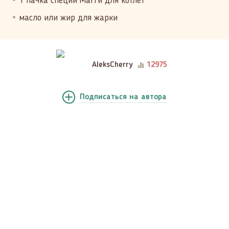
1 пачка специй Магги для котлет
масло или жир для жарки
AleksCherry
12975
Подписаться
на автора