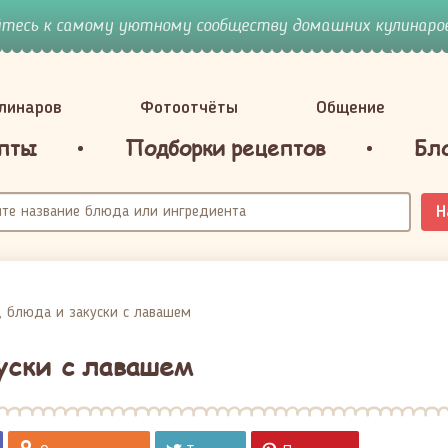
йтесь к самому уютному сообществу домашних кулинаров
улинаров
Фотоотчёты
Общение
пты
Подборки рецептов
Бл
Н
, блюда и закуски с лавашем
уски с лавашем