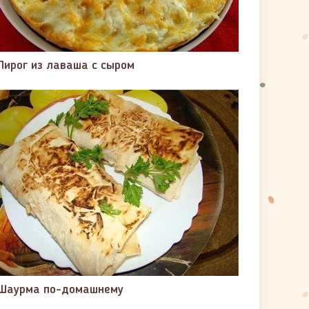
Пирог из лаваша с сыром
Шаурма по-домашнему