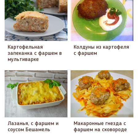
Картофельная
Колдуны из картофеля
запеканка с фаршем в
с фаршем
мультиварке
Лазанья, с фаршем и
Макаронные гнезда с
соусом Бешамель
фаршем на сковороде