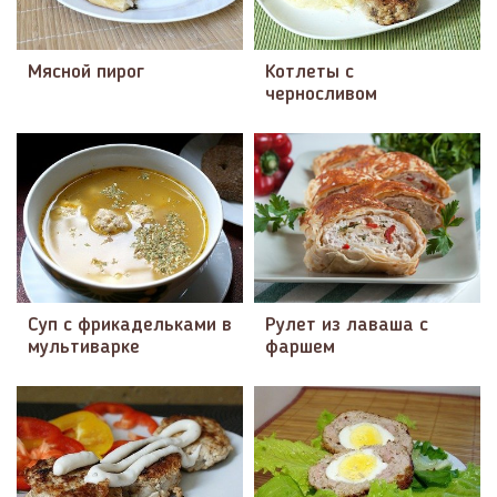
Мясной пирог
Котлеты с
черносливом
Суп с фрикадельками в
Рулет из лаваша с
мультиварке
фаршем