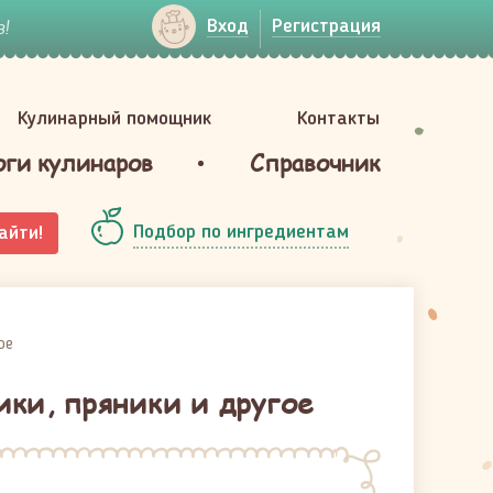
!
Вход
Регистрация
Кулинарный помощник
Контакты
оги кулинаров
Справочник
Подбор по ингредиентам
айти!
ое
ики, пряники и другое