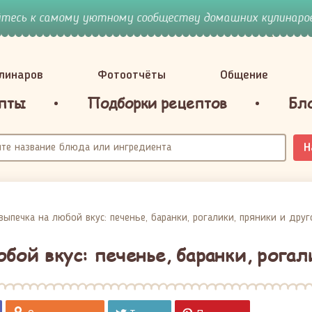
йтесь к самому уютному сообществу домашних кулинаров
улинаров
Фотоотчёты
Общение
пты
Подборки рецептов
Бл
Н
выпечка на любой вкус: печенье, баранки, рогалики, пряники и друг
бой вкус: печенье, баранки, рогал